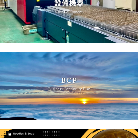
設備機器
Our Equipment
BCP
Business Continuity Plan