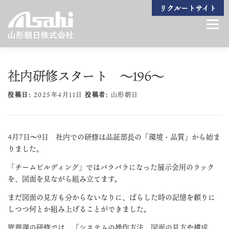
コ
リクルートサイト
ン
メニュ
テ
ン
ツ
へ
社内研修スタート ～196～
ビジョン
生産技術
製造製品
設備一覧
組織紹介
会社案内
ス
キ
投稿日:
2025年4月11日
投稿者:
山形朝日
ッ
プ
お問い合わせ
4月7日～9日 社内での研修は品証部長の「環境・品質」から始ま
りました。
「チームビルディング」ではバラバラになった展示会用のラック
を、図面を見ながら組み立てます。
まだ図面の見方も分からないなりに、ばらした時の記憶を頼りに
しつつ何とか組み上げることができました。
管理課の研修では、「システムの操作方法、図面の見方や構成、