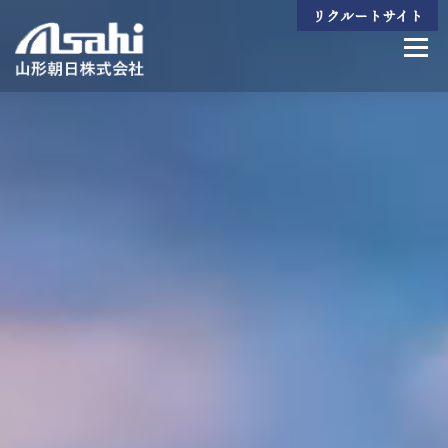
コ
リクルートサイト
ン
メニュ
テ
ン
ツ
へ
ビジョン
生産技術
製造製品
設備一覧
組織紹介
会社案内
ス
キ
ッ
プ
お問い合わせ