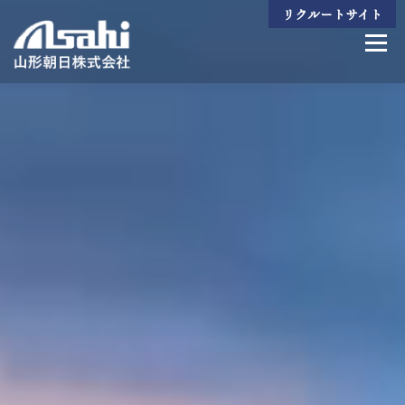
コ
リクルートサイト
ン
メニュ
テ
ン
ツ
へ
ビジョン
生産技術
製造製品
設備一覧
組織紹介
会社案内
ス
キ
ッ
プ
お問い合わせ