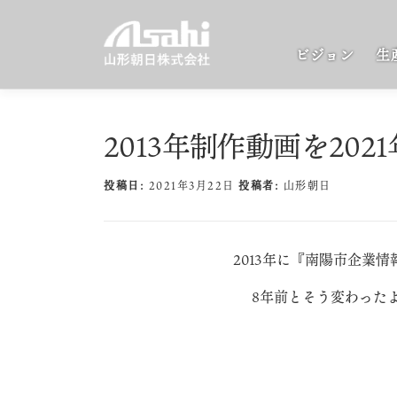
コ
ン
ビジョン
生
テ
ン
ツ
へ
2013年制作動画を20
ス
キ
投稿日:
2021年3月22日
投稿者:
山形朝日
ッ
プ
2013年に『南陽市企業
8年前とそう変わった