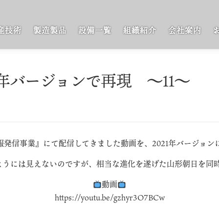
産技術
製造製品
設備一覧
組織紹介
会社案内
21年バージョンで再現 ～11～
情報発信事業』にて配信してきました動画を、2021年バージョ
ようには見えないのですが、相当な進化を遂げた山形朝日を同
動画
https://youtu.be/gzhyr3O7BCw