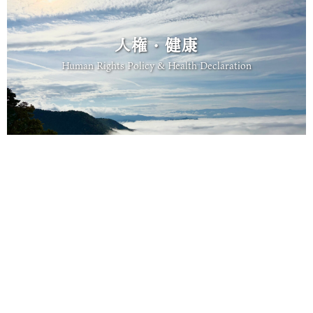
人権・健康
Human Rights Policy & Health Declaration
BCP
Business Continuity Plan