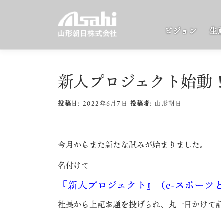
コ
ン
ビジョン
生
テ
ン
ツ
へ
新人プロジェクト始動！
ス
キ
投稿日:
2022年6月7日
投稿者:
山形朝日
ッ
プ
今月からまた新たな試みが始まりました。
名付けて
『新人プロジェクト』（e-スポーツ
社長から上記お題を投げられ、丸一日かけて