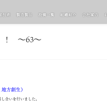
産技術
製造製品
設備一覧
組織紹介
会社案内
！ ～63～
と地方創生）
話し合いを行いました。