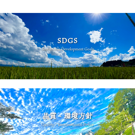
SDGS
Sustainable Development Goals
品質・環境方針
Quality / Environmental Policy