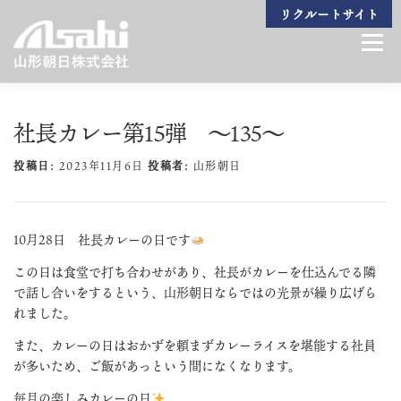
コ
リクルートサイト
ン
メニュ
テ
ン
ツ
へ
社長カレー第15弾 ～135～
ビジョン
生産技術
製造製品
設備一覧
組織紹介
会社案内
ス
キ
投稿日:
2023年11月6日
投稿者:
山形朝日
ッ
プ
お問い合わせ
10月28日 社長カレーの日です
この日は食堂で打ち合わせがあり、社長がカレーを仕込んでる隣
で話し合いをするという、山形朝日ならではの光景が繰り広げら
れました。
また、カレーの日はおかずを頼まずカレーライスを堪能する社員
が多いため、ご飯があっという間になくなります。
毎月の楽しみカレーの日