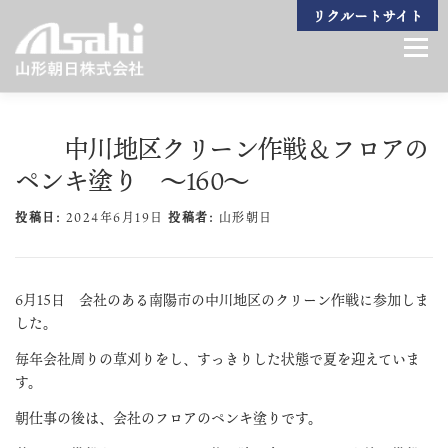
コ
リクルートサイト
ン
メニュ
テ
ン
ツ
へ
中川地区クリーン作戦＆フロアの
ビジョン
生産技術
製造製品
設備一覧
組織紹介
会社案内
ス
キ
ペンキ塗り ～160～
ッ
プ
投稿日:
2024年6月19日
投稿者:
山形朝日
お問い合わせ
6月15日 会社のある南陽市の中川地区のクリーン作戦に参加しま
した。
毎年会社周りの草刈りをし、すっきりした状態で夏を迎えていま
す。
朝仕事の後は、会社のフロアのペンキ塗りです。