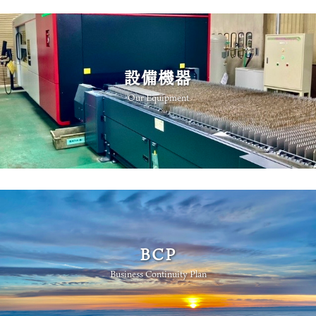
設備機器
Our Equipment
BCP
Business Continuity Plan