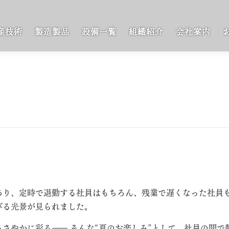
産技術
製造製品
設備一覧
組織紹介
会社案内
あり、定時で退勤する社員はもちろん、残業で遅くなった社員
びる光景が見られました。
さやかに彩る—— そんな“夏のお楽しみ”として、社員の間で